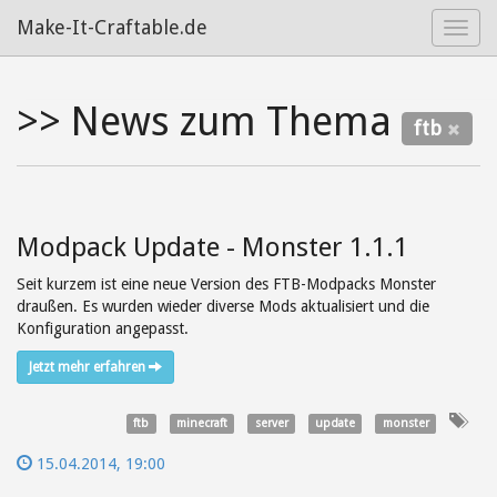
Make-It-Craftable.de
Toggl
navig
>> News zum Thema
ftb
Modpack Update - Monster 1.1.1
Seit kurzem ist eine neue Version des FTB-Modpacks Monster
draußen. Es wurden wieder diverse Mods aktualisiert und die
Konfiguration angepasst.
Jetzt mehr erfahren
ftb
minecraft
server
update
monster
15.04.2014, 19:00